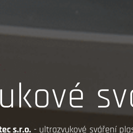
vukové sv
c s.r.o.
- ultrazvukové sváření pl