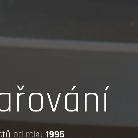
ařování
astů od roku
1995